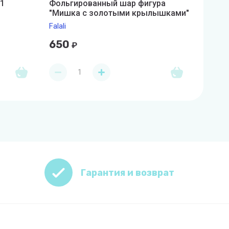
1
Фольгированный шар фигура
Гирля
"Мишка с золотыми крылышками"
СВИДА
Falali
Весела
650
299
₽
Гарантия и возврат