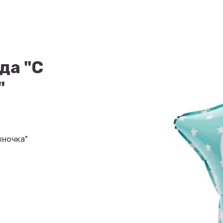
да "С
"
ыночка"